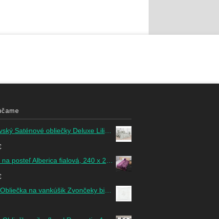
účame
Saténové obliečky Deluxe Lilian, 140 x 200 cm, 70 x 90 cm
€
a posteľ Alberica fialová, 240 x 200 cm
€
liečka na vankúšik Zvončeky biela, 40 x 40 cm