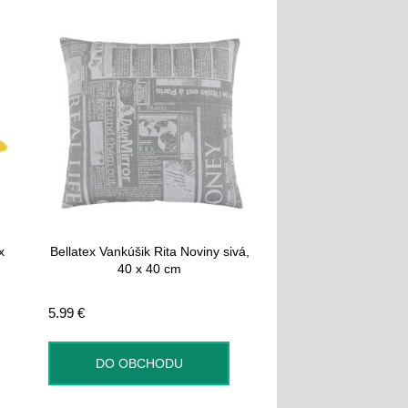
x
Bellatex Vankúšik Rita Noviny sivá,
40 x 40 cm
5.99
€
DO OBCHODU