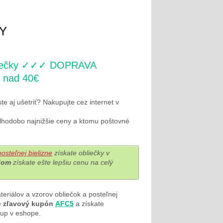
Y
bliečky ✓✓✓ DOPRAVA
 nad 40€
ste aj ušetriť? Nakupujte cez internet v
dlhodobo najnižšie ceny a ktomu poštovné
osteľnej bielizne
získate obliečky v
dom
získate ešte lepšiu cenu na celý
teriálov a vzorov obliečok a posteľnej
e
zľavový kupón
AFC5
a získate
up v eshope.