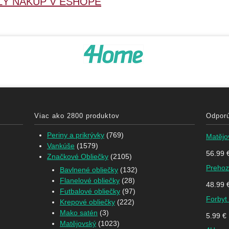
LÝ NÁKUP V ESHOPE
Viac ako 2800 produktov
Odpor
Periny a prikrývky
(769)
Matějovský 
Vankúše
(1579)
56.99
Značkové Obliečky
(2105)
Prehoz n
Bavlnené obliečky
(132)
Flanelové obliečky
(28)
48.99
Futbalové obliečky
(97)
Forbyt Ob
Krepové obliečky
(222)
Mako satén
(3)
5.99
€
Matějovský
(1023)