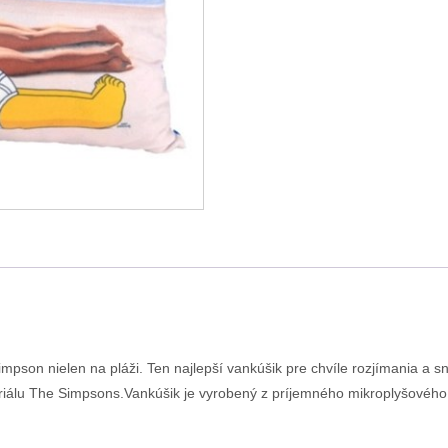
mpson nielen na pláži. Ten najlepší vankúšik pre chvíle rozjímania a sn
eriálu The Simpsons.Vankúšik je vyrobený z príjemného mikroplyšového