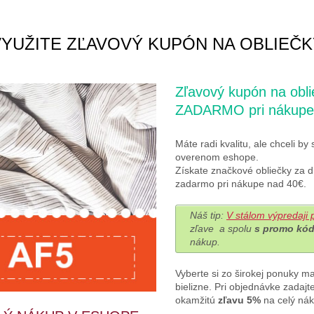
VYUŽITE ZĽAVOVÝ KUPÓN NA OBLIEČK
Zľavový kupón na o
ZADARMO pri nákupe
Máte radi kvalitu, ale chceli by 
overenom eshope.
Získate značkové obliečky za 
zadarmo pri nákupe nad 40€.
Náš tip:
V stálom výpredaji p
zľave a spolu
s promo kó
nákup.
Vyberte si zo širokej ponuky ma
bielizne. Pri objednávke zadajt
okamžitú
zľavu 5%
na celý nák