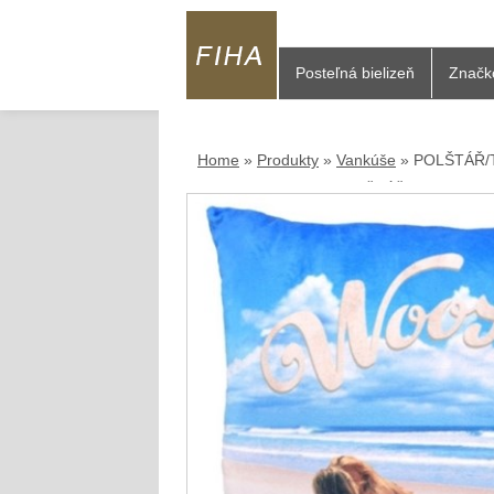
Posteľná bielizeň
Značk
Home
»
Produkty
»
Vankúše
»
POLŠTÁŘ/
Home
»
Vankúše
»
POLŠTÁŘ/THE SIMPS