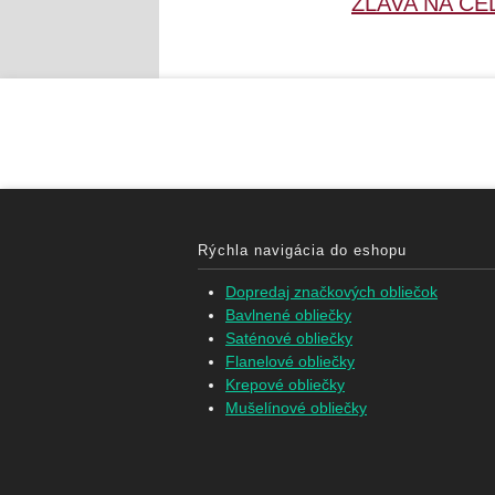
ZĽAVA NA CE
Rýchla navigácia do eshopu
Dopredaj značkových obliečok
Bavlnené obliečky
Saténové obliečky
Flanelové obliečky
Krepové obliečky
Mušelínové obliečky