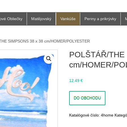
ové Obliečky
Matějovský
Vankúše
Periny a prikrývky
THE SIMPSONS 38 x 38 cm/HOMER/POLYESTER
ONS 38 x 38 cm/HOMER/POLYESTER
POLŠTÁŘ/THE 
cm/HOMER/PO
12.49
€
DO OBCHODU
Katalógové číslo:
4home
Kategó