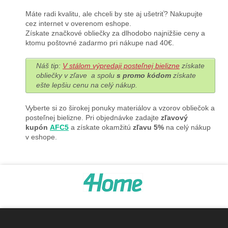
Máte radi kvalitu, ale chceli by ste aj ušetriť? Nakupujte
cez internet v overenom eshope.
Získate značkové obliečky za dlhodobo najnižšie ceny a
ktomu poštovné zadarmo pri nákupe nad 40€.
Náš tip:
V stálom výpredaji posteľnej bielizne
získate
obliečky v zľave a spolu
s promo kódom
získate
ešte lepšiu cenu na celý nákup.
Vyberte si zo širokej ponuky materiálov a vzorov obliečok a
posteľnej bielizne. Pri objednávke zadajte
zľavový
kupón
AFC5
a získate okamžitú
zľavu 5%
na celý nákup
v eshope.