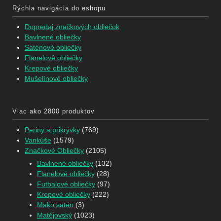
Rýchla navigácia do eshopu
Dopredaj značkových obliečok
Bavlnené obliečky
Saténové obliečky
Flanelové obliečky
Krepové obliečky
Mušelínové obliečky
Viac ako 2800 produktov
Periny a prikrývky
(769)
Vankúše
(1579)
Značkové Obliečky
(2105)
Bavlnené obliečky
(132)
Flanelové obliečky
(28)
Futbalové obliečky
(97)
Krepové obliečky
(222)
Mako satén
(3)
Matějovský
(1023)