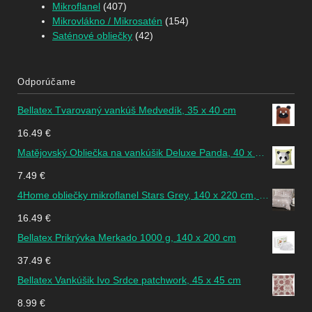
Mikroflanel
(407)
Mikrovlákno / Mikrosatén
(154)
Saténové obliečky
(42)
Odporúčame
Bellatex Tvarovaný vankúš Medvedík, 35 x 40 cm
16.49
€
Matějovský Obliečka na vankúšik Deluxe Panda, 40 x 40 cm
7.49
€
4Home obliečky mikroflanel Stars Grey, 140 x 220 cm, 70 x 90 cm
16.49
€
Bellatex Prikrývka Merkado 1000 g, 140 x 200 cm
37.49
€
Bellatex Vankúšik Ivo Srdce patchwork, 45 x 45 cm
8.99
€