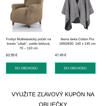
Forbyt Multielastický poťah na
Ibena deka Cotton Pur
kreslo “ušiak”, svetlo béžová,
1850/830, 140 x 145 cm
70 – 110 cm
63.99
€
47.49
€
DO OBCHODU
DO OBCHODU
VYUŽITE ZĽAVOVÝ KUPÓN NA
OBLIEČKY