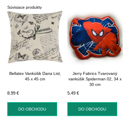
Súvisiace produkty
Bellatex Vankúšik Dana List,
Jerry Fabrics Tvarovaný
45 x 45 cm
vankúšik Spiderman 02, 34 x
30 cm
8.99
€
5.49
€
DO OBCHODU
DO OBCHODU