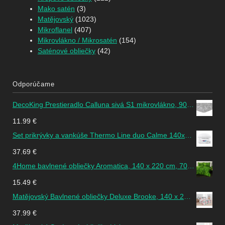
Mako satén
(3)
Matějovský
(1023)
Mikroflanel
(407)
Mikrovlákno / Mikrosatén
(154)
Saténové obliečky
(42)
Odporúčame
DecoKing Prestieradlo Calluna sivá S1 mikrovlákno, 90 x 200 cm
11.99
€
Set prikrývky a vankúše Thermo Line duo Calme 140x200 cm 70x90cm
37.69
€
4Home bavlnené obliečky Aromatica, 140 x 220 cm, 70 x 90 cm
15.49
€
Matějovský Bavlnené obliečky Deluxe Brooke, 140 x 220 cm, 70 x 90 cm
37.99
€