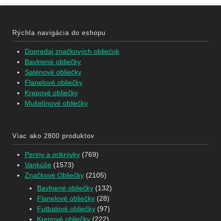
Rýchla navigácia do eshopu
Dopredaj značkových obliečok
Bavlnené obliečky
Saténové obliečky
Flanelové obliečky
Krepové obliečky
Mušelínové obliečky
Viac ako 2800 produktov
Periny a prikrývky
(769)
Vankúše
(1573)
Značkové Obliečky
(2105)
Bavlnené obliečky
(132)
Flanelové obliečky
(28)
Futbalové obliečky
(97)
Krepové obliečky
(222)