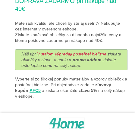
DOPRAVA ZADARMO pri nákupe nad
40€
Máte radi kvalitu, ale chceli by ste aj ušetriť? Nakupujte
cez internet v overenom eshope.
Získate značkové obliečky za dlhodobo najnižšie ceny a
ktomu poštovné zadarmo pri nákupe nad 40€.
Náš tip:
V stálom výpredaji posteľnej bielizne
získate
obliečky v zľave a spolu
s promo kódom
získate
ešte lepšiu cenu na celý nákup.
Vyberte si zo širokej ponuky materiálov a vzorov obliečok a
posteľnej bielizne. Pri objednávke zadajte
zľavový
kupón
AFC5
a získate okamžitú
zľavu 5%
na celý nákup
v eshope.