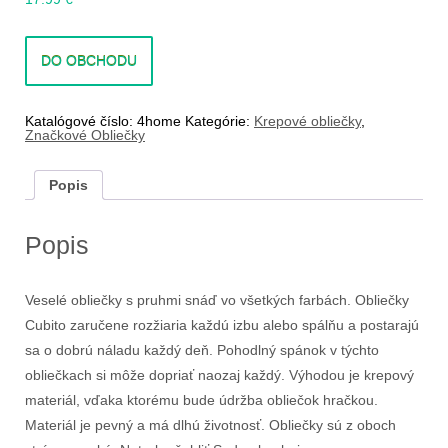
DO OBCHODU
Katalógové číslo:
4home
Kategórie:
Krepové obliečky
,
Značkové Obliečky
Popis
Popis
Veselé obliečky s pruhmi snáď vo všetkých farbách. Obliečky
Cubito zaručene rozžiaria každú izbu alebo spálňu a postarajú
sa o dobrú náladu každý deň. Pohodlný spánok v týchto
obliečkach si môže dopriať naozaj každý. Výhodou je krepový
materiál, vďaka ktorému bude údržba obliečok hračkou.
Materiál je pevný a má dlhú životnosť. Obliečky sú z oboch