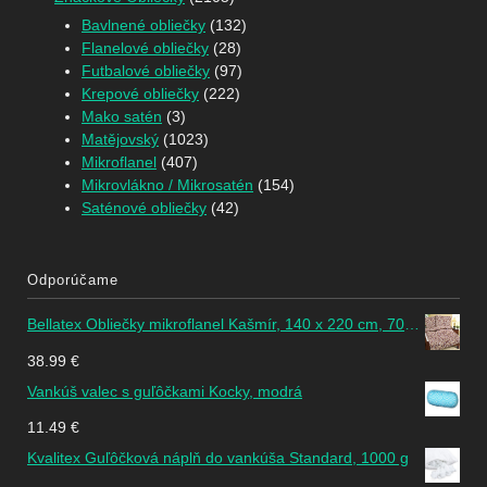
Bavlnené obliečky
(132)
Flanelové obliečky
(28)
Futbalové obliečky
(97)
Krepové obliečky
(222)
Mako satén
(3)
Matějovský
(1023)
Mikroflanel
(407)
Mikrovlákno / Mikrosatén
(154)
Saténové obliečky
(42)
Odporúčame
Bellatex Obliečky mikroflanel Kašmír, 140 x 220 cm, 70 x 90 cm
38.99
€
Vankúš valec s guľôčkami Kocky, modrá
11.49
€
Kvalitex Guľôčková náplň do vankúša Standard, 1000 g