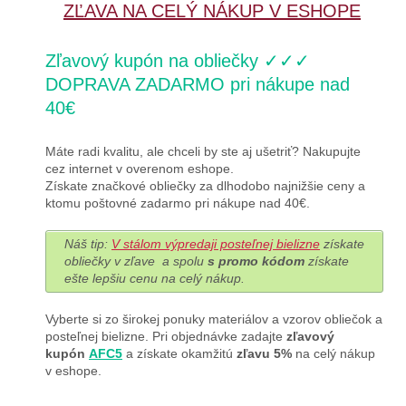
ZĽAVA NA CELÝ NÁKUP V ESHOPE
Zľavový kupón na obliečky ✓✓✓
DOPRAVA ZADARMO pri nákupe nad
40€
Máte radi kvalitu, ale chceli by ste aj ušetriť? Nakupujte
cez internet v overenom eshope.
Získate značkové obliečky za dlhodobo najnižšie ceny a
ktomu poštovné zadarmo pri nákupe nad 40€.
Náš tip:
V stálom výpredaji posteľnej bielizne
získate
obliečky v zľave a spolu
s promo kódom
získate
ešte lepšiu cenu na celý nákup.
Vyberte si zo širokej ponuky materiálov a vzorov obliečok a
posteľnej bielizne. Pri objednávke zadajte
zľavový
kupón
AFC5
a získate okamžitú
zľavu 5%
na celý nákup
v eshope.