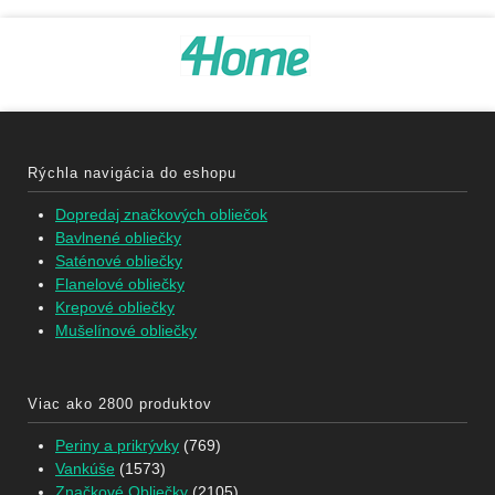
Rýchla navigácia do eshopu
Dopredaj značkových obliečok
Bavlnené obliečky
Saténové obliečky
Flanelové obliečky
Krepové obliečky
Mušelínové obliečky
Viac ako 2800 produktov
Periny a prikrývky
(769)
Vankúše
(1573)
Značkové Obliečky
(2105)