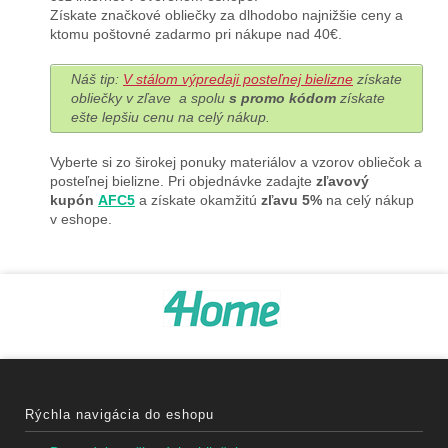
Získate značkové obliečky za dlhodobo najnižšie ceny a
ktomu poštovné zadarmo pri nákupe nad 40€.
Náš tip:
V stálom výpredaji posteľnej bielizne
získate
obliečky v zľave a spolu
s promo kódom
získate
ešte lepšiu cenu na celý nákup.
Vyberte si zo širokej ponuky materiálov a vzorov obliečok a
posteľnej bielizne. Pri objednávke zadajte
zľavový
kupón
AFC5
a získate okamžitú
zľavu 5%
na celý nákup
v eshope.
Rýchla navigácia do eshopu