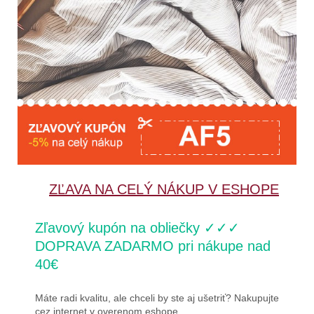
ZĽAVA NA CELÝ NÁKUP V ESHOPE
Zľavový kupón na obliečky ✓✓✓
DOPRAVA ZADARMO pri nákupe nad
40€
Máte radi kvalitu, ale chceli by ste aj ušetriť? Nakupujte
cez internet v overenom eshope.