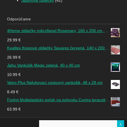
Saténové obliečky
(42)
Odporúčame
4Home obliečky mikroflanel Rosemary, 160 x 200 cm, 2 ks 70 x 80 cm
29.99
€
Kvalitex Krepové obliečky Squares červená, 140 x 200 cm, 70 x 90 cm
26.99
€
Jahu Vankúšik Magic zelená, 40 x 40 cm
10.99
€
Vetro-Plus Nafukovací cestovný vankúšik, 48 x 28 cm
8.49
€
Forbyt Multielastický poťah na pohovku Contra teracotta, 140 - 180 cm
63.99
€