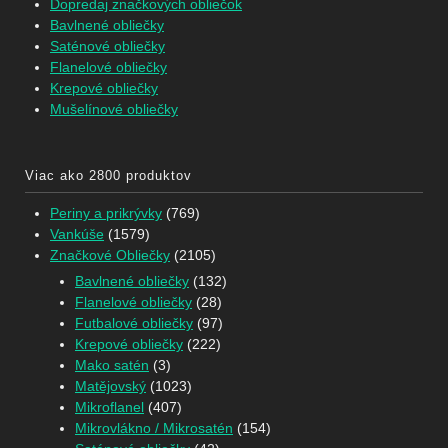
Dopredaj značkových obliečok
Bavlnené obliečky
Saténové obliečky
Flanelové obliečky
Krepové obliečky
Mušelínové obliečky
Viac ako 2800 produktov
Periny a prikrývky
(769)
Vankúše
(1579)
Značkové Obliečky
(2105)
Bavlnené obliečky
(132)
Flanelové obliečky
(28)
Futbalové obliečky
(97)
Krepové obliečky
(222)
Mako satén
(3)
Matějovský
(1023)
Mikroflanel
(407)
Mikrovlákno / Mikrosatén
(154)