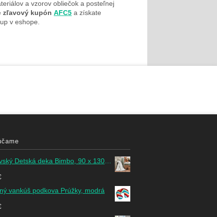
teriálov a vzorov obliečok a posteľnej
e
zľavový kupón
AFC5
a získate
up v eshope.
účame
ský Detská deka Bimbo, 90 x 130 cm
€
ný vankúš podkova Prúžky, modrá
€