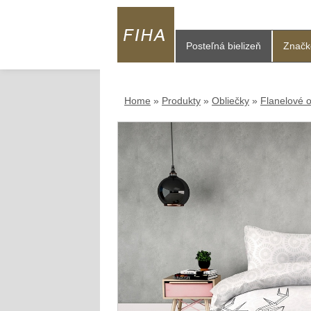
Posteľná bielizeň
Značk
Home
»
Produkty
»
Obliečky
»
Flanelové o
Home
»
Flanelové obliečky
»
AmeliaHome F