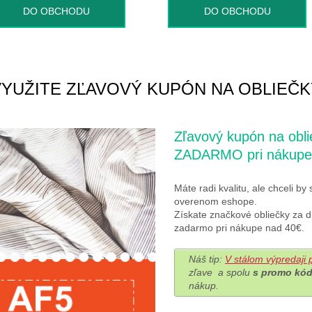
DO OBCHODU
DO OBCHODU
VYUŽITE ZĽAVOVÝ KUPÓN NA OBLIEČK
Zľavový kupón na o
ZADARMO pri nákupe
Máte radi kvalitu, ale chceli by 
overenom eshope.
Získate značkové obliečky za 
zadarmo pri nákupe nad 40€.
Náš tip:
V stálom výpredaji p
zľave a spolu
s promo kó
nákup.