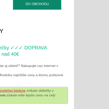
DO OBCHODU
Y
bliečky ✓✓✓ DOPRAVA
 nad 40€
ste aj ušetriť? Nakupujte cez internet v
dlhodobo najnižšie ceny a ktomu poštovné
osteľnej bielizne
získate obliečky v
dom
získate ešte lepšiu cenu na celý