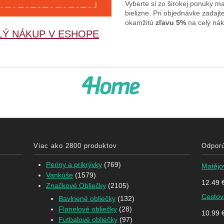
Vyberte si zo širokej ponuky ma
bielizne. Pri objednávke zadajt
okamžitú
zľavu 5%
na celý nák
LÝ NÁKUP V ESHOPE
Viac ako 2800 produktov
Odpor
Periny a prikrývky
(769)
Matějov
Vankúše
(1579)
12.49
Značkové Obliečky
(2105)
Cestov
Bavlnené obliečky
(132)
Flanelové obliečky
(28)
10.99
Futbalové obliečky
(97)