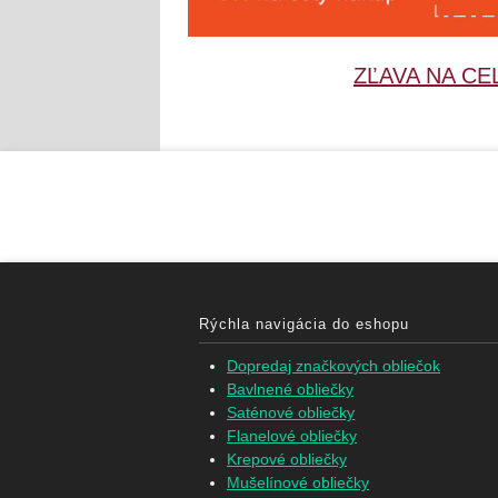
ZĽAVA NA CE
Rýchla navigácia do eshopu
Dopredaj značkových obliečok
Bavlnené obliečky
Saténové obliečky
Flanelové obliečky
Krepové obliečky
Mušelínové obliečky