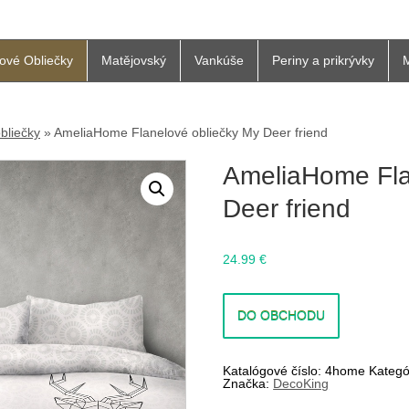
ové Obliečky
Matějovský
Vankúše
Periny a prikrývky
bliečky
»
AmeliaHome Flanelové obliečky My Deer friend
lanelové obliečky My Deer friend
AmeliaHome Fla
Deer friend
24.99
€
DO OBCHODU
Katalógové číslo:
4home
Kategó
Značka:
DecoKing