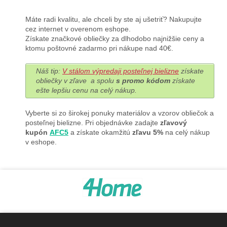
Máte radi kvalitu, ale chceli by ste aj ušetriť? Nakupujte
cez internet v overenom eshope.
Získate značkové obliečky za dlhodobo najnižšie ceny a
ktomu poštovné zadarmo pri nákupe nad 40€.
Náš tip:
V stálom výpredaji posteľnej bielizne
získate
obliečky v zľave a spolu
s promo kódom
získate
ešte lepšiu cenu na celý nákup.
Vyberte si zo širokej ponuky materiálov a vzorov obliečok a
posteľnej bielizne. Pri objednávke zadajte
zľavový
kupón
AFC5
a získate okamžitú
zľavu 5%
na celý nákup
v eshope.