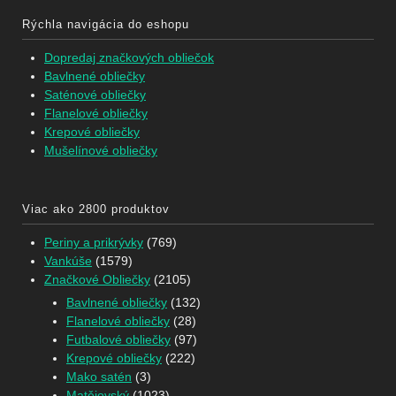
Rýchla navigácia do eshopu
Dopredaj značkových obliečok
Bavlnené obliečky
Saténové obliečky
Flanelové obliečky
Krepové obliečky
Mušelínové obliečky
Viac ako 2800 produktov
Periny a prikrývky
(769)
Vankúše
(1579)
Značkové Obliečky
(2105)
Bavlnené obliečky
(132)
Flanelové obliečky
(28)
Futbalové obliečky
(97)
Krepové obliečky
(222)
Mako satén
(3)
Matějovský
(1023)