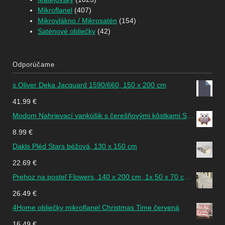
Mikroflanel
(407)
Mikrovlákno / Mikrosatén
(154)
Saténové obliečky
(42)
Odporúčame
s.Oliver Deka Jacquard 1590/660, 150 x 200 cm
41.99
€
Modom Nahrievací vankúšik s čerešňovými kôstkami Sovička SJH 596D
8.99
€
Dakls Pléd Stars béžová, 130 x 150 cm
22.69
€
Prehoz na posteľ Flowers, 140 x 200 cm, 1x 50 x 70 cm, 140 x 200 cm
26.49
€
4Home obliečky mikroflanel Christmas Time červená
16.49
€