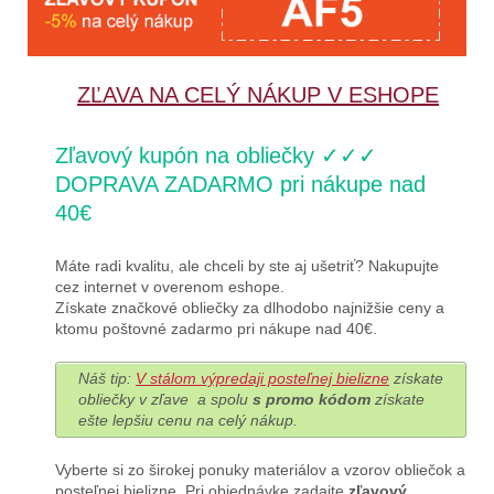
ZĽAVA NA CELÝ NÁKUP V ESHOPE
Zľavový kupón na obliečky ✓✓✓
DOPRAVA ZADARMO pri nákupe nad
40€
Máte radi kvalitu, ale chceli by ste aj ušetriť? Nakupujte
cez internet v overenom eshope.
Získate značkové obliečky za dlhodobo najnižšie ceny a
ktomu poštovné zadarmo pri nákupe nad 40€.
Náš tip:
V stálom výpredaji posteľnej bielizne
získate
obliečky v zľave a spolu
s promo kódom
získate
ešte lepšiu cenu na celý nákup.
Vyberte si zo širokej ponuky materiálov a vzorov obliečok a
posteľnej bielizne. Pri objednávke zadajte
zľavový