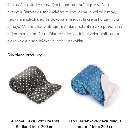
šálkou čaju. Je tiež skvelým tipom na darček pre vašich
blízkych.Baránok z mäkučkého mikrovlákna je veľmi jemný,
hebký a nadýchaný. Je dokonale hrejivý, takže si ho zamilujú
aj najväčší zmrzlíci. Zahreje rovnako spoľahlivo ako pravá vlna
s tým rozdielom, že neláka roztoče. Je tak skvelou voľbou pre
alergikov a bude hýčkať aj citlivú pokožku.
Súvisiace produkty
4Home Deka Soft Dreams
Jahu Baránková deka Maglia
Bodka, 150 x 200 cm
modrá, 150 x 200 cm