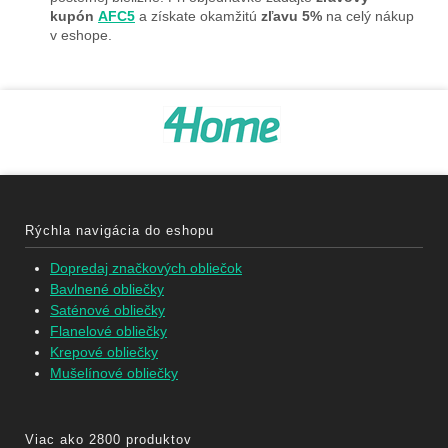
kupón
AFC5
a získate okamžitú
zľavu 5%
na celý nákup
v eshope.
Rýchla navigácia do eshopu
Dopredaj značkových obliečok
Bavlnené obliečky
Saténové obliečky
Flanelové obliečky
Krepové obliečky
Mušelínové obliečky
Viac ako 2800 produktov