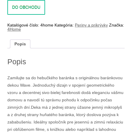
DO OBCHODU
Katalógové číslo:
4home
Kategória:
Periny a prikrývky
Značka:
4Home
Popis
Popis
Zamilujte sa do hebučkého baránka s originálnou baránkovou
dekou Wave. Jednoduchý dizajn v spojení geometrického
vzoru a decentnej sivo-bielej farebnosti dodá eleganciu vášmu
domovu a navodí tú správnu pohodu k odpočinku počas
zimných dní.Deka má z jednej strany úžasne jemný mikroplyš
a z druhej strany huňatého baránka, ktorý doslova pozýva k
zababušeniu. Ideálny spoločník pre jesennú a zimnú relaxáciu
pri obľúbenom filme, s knižkou alebo napríklad s lahodnou