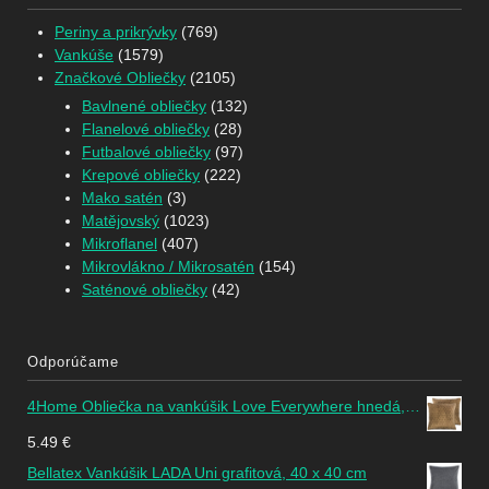
Periny a prikrývky
(769)
Vankúše
(1579)
Značkové Obliečky
(2105)
Bavlnené obliečky
(132)
Flanelové obliečky
(28)
Futbalové obliečky
(97)
Krepové obliečky
(222)
Mako satén
(3)
Matějovský
(1023)
Mikroflanel
(407)
Mikrovlákno / Mikrosatén
(154)
Saténové obliečky
(42)
Odporúčame
4Home Obliečka na vankúšik Love Everywhere hnedá, 2x 40 x 40 cm
5.49
€
Bellatex Vankúšik LADA Uni grafitová, 40 x 40 cm